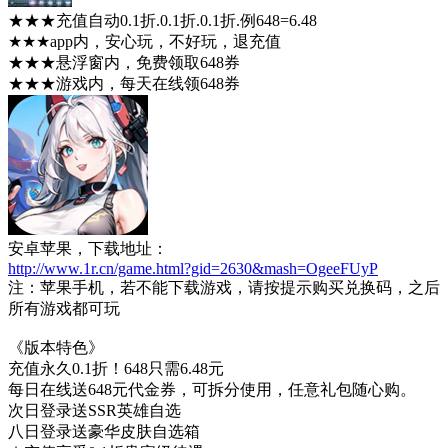
★★★充值自动0.1折.0.1折.0.1折.例648=6.48
★★★app内，安心玩，不好玩，退充值
★★★悬浮窗内，免费领取648券
★★★游戏内，每天在线领648券
安卓苹果，下载地址：
http://www.1r.cn/game.html?gid=2630&mash=OgeeFUyP
注：苹果手机，若不能下载游戏，请按提示购买兑换码，之后
所有游戏都可玩
《版本特色》
充值永久0.1折！648只需6.48元
每日在线送648元代金券，可拆分使用，任意礼包随心购。
次日登录送SSR英雄自选
八日登录送豪华皮肤自选箱