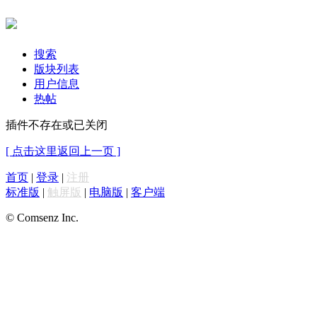
搜索
版块列表
用户信息
热帖
插件不存在或已关闭
[ 点击这里返回上一页 ]
首页
|
登录
|
注册
标准版
|
触屏版
|
电脑版
|
客户端
© Comsenz Inc.