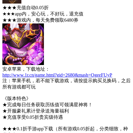
★★★充值自动0.05折
★★★app内，安心玩，不好玩，退充值
★★★游戏内，每天免费领取6480券
安卓苹果，下载地址：
http://www.1r.cn/game.html?gid=2680&mash=OgeeFUyP
注：苹果手机，若不能下载游戏，请按提示购买兑换码，之后
所有游戏都可玩
《版本特色》
★完成每日任务获取历练值可领满星神将！
★开服豪礼累计登录送海量福利
★充值享受0.05折贵宾级待遇
★★★0.1折手游app下载（所有游戏0.05折起，分类细致，种