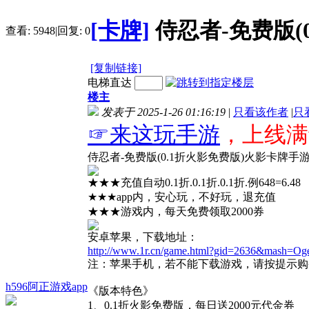
[卡牌]
侍忍者-免费版(0
查看:
5948
|
回复:
0
[复制链接]
电梯直达
楼主
发表于 2025-1-26 01:16:19
|
只看该作者
|
只
☞来这玩手游
，上线满
侍忍者-免费版(0.1折火影免费版)火影卡牌
★★★充值自动0.1折.0.1折.0.1折.例648=6.48
★★★app内，安心玩，不好玩，退充值
★★★游戏内，每天免费领取2000券
安卓苹果，下载地址：
http://www.1r.cn/game.html?gid=2636&mash=O
注：苹果手机，若不能下载游戏，请按提示购
h596阿正游戏app
《版本特色》
1、0.1折火影免费版，每日送2000元代金券