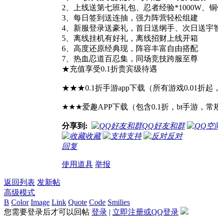
2、上线送第七班礼包、忍者经验*1000W、铜钱*
3、每日签到送连抽，强力阵营轻松组建
4、新服登录送豪礼，首日送纲手、次日送宇
5、离线挂机有好礼，离线招财上线开箱
6、高度还原经典现，阵容丰富自由搭配
7、热血忍道百忍集，同场竞技跨服至尊
★充值享受0.1折贵宾级待遇
★★★0.1折手游app下载（所有游戏0.01
★★★爱趣APP下载（包含0.1折，bt手游，
分享到:
QQ好友和群
收藏
支持
反对
回复
使用道具
举报
返回列表
发新帖
高级模式
B
Color
Image
Link
Quote
Code
Smilies
您需要登录后才可以回帖
登录
|
立即注册或QQ登录