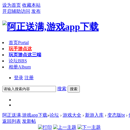
设为首页
收藏本站
开启辅助访问
发布
首页
Portal
玩手游点这
玩页游点这
三端
论坛
BBS
相册
Album
登录
注册
搜索
搜索
阿正送满,游戏app下载
»
论坛
›
游戏大全
›
新游入库
›
变态版bt
›
返回列表
发新帖