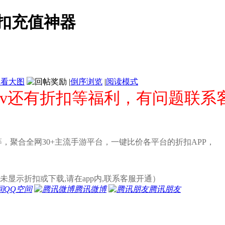
折扣充值神器
只看大图
|
倒序浏览
|
阅读模式
v还有折扣等福利，有问题联系客服
，聚合全网30+主流手游平台，一键比价各平台的折扣APP，
未显示折扣或下载,请在app内,联系客服开通）
QQ空间
腾讯微博
腾讯朋友