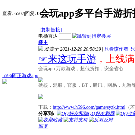
会玩app多平台手游
查看:
6507
|
回复:
0
[复制链接]
电梯直达
楼主
发表于 2021-12-20 20:58:39
|
只看该作者
|
☞来这玩手游
，上线满
会玩app 万款游戏，超低折扣，安全省心
h596阿正游戏app
硬核，混服，官服，BT，腾讯，网易，九游等
下载：
http://www.h596.com/game/syzk.html
（若
分享到:
QQ好友和群
收藏
支持
反对
回复