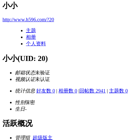
小小
http://www.h596.com/?20
主题
相册
个人资料
小小
(UID: 20)
邮箱状态
未验证
视频认证
未认证
统计信息
好友数 0
|
相册数 0
|
回帖数 2941
|
主题数 0
性别
保密
生日
-
活跃概况
管理组
超级版主