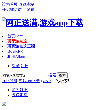
设为首页
收藏本站
开启辅助访问
发布
首页
Portal
玩手游点这
玩页游点这
三端
论坛
BBS
相册
Album
登录
注册
搜索
搜索
阿正送满,游戏app下载
›
小小
›
个人资料
加为好友
发送消息