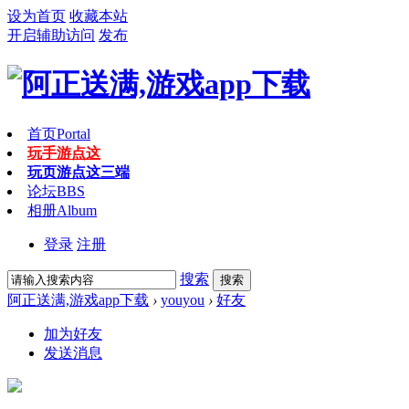
设为首页
收藏本站
开启辅助访问
发布
首页
Portal
玩手游点这
玩页游点这
三端
论坛
BBS
相册
Album
登录
注册
搜索
搜索
阿正送满,游戏app下载
›
youyou
›
好友
加为好友
发送消息