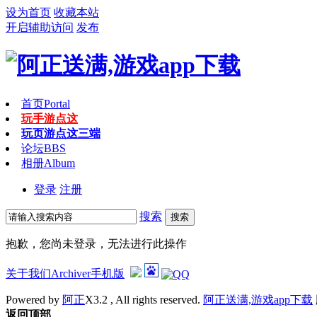
设为首页
收藏本站
开启辅助访问
发布
首页
Portal
玩手游点这
玩页游点这
三端
论坛
BBS
相册
Album
登录
注册
搜索
搜索
抱歉，您尚未登录，无法进行此操作
关于我们
Archiver
手机版
Powered by
阿正
X3.2 , All rights reserved.
阿正送满,游戏app下载
返回顶部