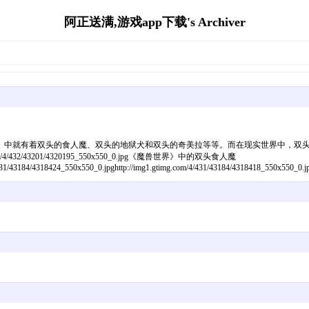
阿正送满,游戏app下载's Archiver
》中就有着双头的食人魔、双头的地狱犬和双头的奇美拉等等。而在现实世界中，双
32/43201/4320195_550x550_0.jpg《魔兽世界》中的双头食人魔
/431/43184/4318424_550x550_0.jpghttp://img1.gtimg.com/4/431/43184/4318418_550x550_0.j