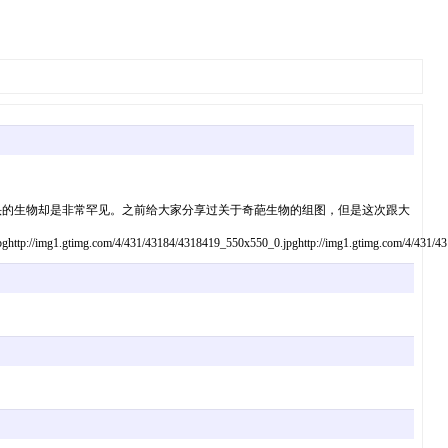
头的生物却是非常罕见。之前给大家分享过关于奇葩生物的组图，但是这次跟大
pghttp://img1.gtimg.com/4/431/43184/4318419_550x550_0.jpghttp://img1.gtimg.com/4/431/